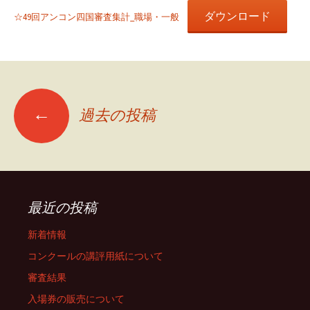
ダウンロード
☆49回アンコン四国審査集計_職場・一般
投
←
過去の投稿
稿
ナ
最近の投稿
ビ
新着情報
コンクールの講評用紙について
ゲ
審査結果
入場券の販売について