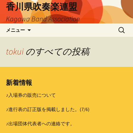
香川県吹奏楽連盟
Kagawa Band Association
コ
検
メニュー
ン
索:
テ
ン
tokui
のすべての投稿
ツ
へ
ス
キ
新着情報
ッ
プ
♪入場券の販売について
♪進行表の訂正版を掲載しました。(7/6)
♪出場団体代表者への連絡です。